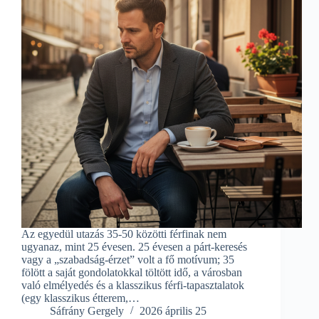
Az egyedül utazás 35-50 közötti férfinak nem
ugyanaz, mint 25 évesen. 25 évesen a párt-keresés
vagy a „szabadság-érzet” volt a fő motívum; 35
fölött a saját gondolatokkal töltött idő, a városban
való elmélyedés és a klasszikus férfi-tapasztalatok
(egy klasszikus étterem,…
Sáfrány Gergely
2026 április 25