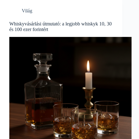
Világ
Whiskyvásárlási útmutató: a legjobb whiskyk 10, 30
és 100 ezer forintért