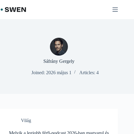
Skip
to
content
Sáfrány Gergely
Joined: 2026 május 1
Articles: 4
Világ
Melyik a legjobb férfi-podcast 2026-ban magyarul és