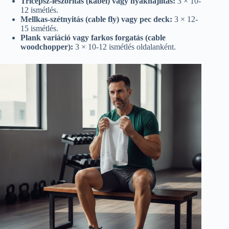
Tricepsz-leszorítás (kábel) vagy nyakhajlítás:
3 × 10-
12 ismétlés.
Mellkas-szétnyitás (cable fly) vagy pec deck:
3 × 12-
15 ismétlés.
Plank variáció vagy farkos forgatás (cable
woodchopper):
3 × 10-12 ismétlés oldalanként.