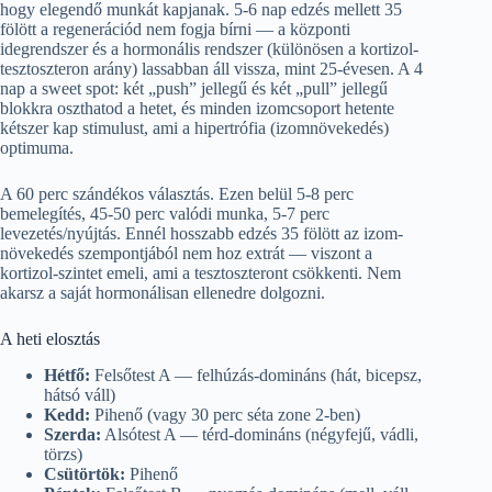
hogy elegendő munkát kapjanak. 5-6 nap edzés mellett 35
fölött a regenerációd nem fogja bírni — a központi
idegrendszer és a hormonális rendszer (különösen a kortizol-
tesztoszteron arány) lassabban áll vissza, mint 25-évesen. A 4
nap a sweet spot: két „push” jellegű és két „pull” jellegű
blokkra oszthatod a hetet, és minden izomcsoport hetente
kétszer kap stimulust, ami a hipertrófia (izomnövekedés)
optimuma.
A 60 perc szándékos választás. Ezen belül 5-8 perc
bemelegítés, 45-50 perc valódi munka, 5-7 perc
levezetés/nyújtás. Ennél hosszabb edzés 35 fölött az izom-
növekedés szempontjából nem hoz extrát — viszont a
kortizol-szintet emeli, ami a tesztoszteront csökkenti. Nem
akarsz a saját hormonálisan ellenedre dolgozni.
A heti elosztás
Hétfő:
Felsőtest A — felhúzás-domináns (hát, bicepsz,
hátsó váll)
Kedd:
Pihenő (vagy 30 perc séta zone 2-ben)
Szerda:
Alsótest A — térd-domináns (négyfejű, vádli,
törzs)
Csütörtök:
Pihenő