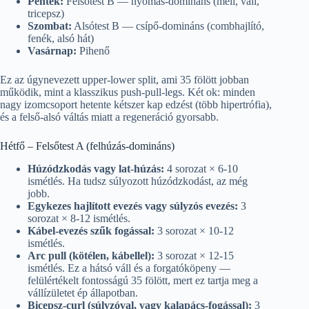
Péntek:
Felsőtest B — nyomás-domináns (mell, váll,
tricepsz)
Szombat:
Alsótest B — csípő-domináns (combhajlító,
fenék, alsó hát)
Vasárnap:
Pihenő
Ez az úgynevezett upper-lower split, ami 35 fölött jobban
működik, mint a klasszikus push-pull-legs. Két ok: minden
nagy izomcsoport hetente kétszer kap edzést (több hipertrófia),
és a felső-alsó váltás miatt a regeneráció gyorsabb.
Hétfő – Felsőtest A (felhúzás-domináns)
Húzódzkodás vagy lat-húzás:
4 sorozat × 6-10
ismétlés. Ha tudsz súlyozott húzódzkodást, az még
jobb.
Egykezes hajlított evezés vagy súlyzós evezés:
3
sorozat × 8-12 ismétlés.
Kábel-evezés szűk fogással:
3 sorozat × 10-12
ismétlés.
Arc pull (kötélen, kábellel):
3 sorozat × 12-15
ismétlés. Ez a hátsó váll és a forgatóköpeny —
felülértékelt fontosságú 35 fölött, mert ez tartja meg a
vállízületet ép állapotban.
Bicepsz-curl (súlyzóval, vagy kalapács-fogással):
3