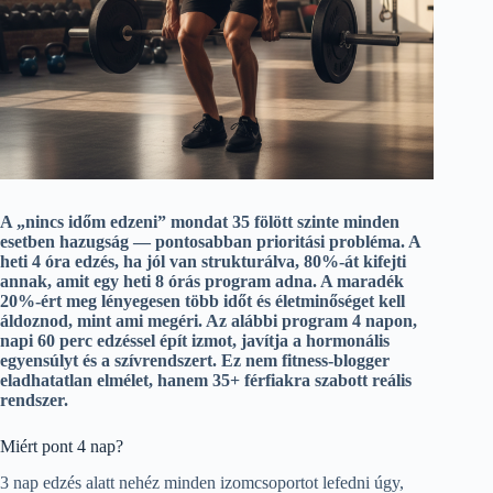
A „nincs időm edzeni” mondat 35 fölött szinte minden
esetben hazugság — pontosabban prioritási probléma. A
heti 4 óra edzés, ha jól van strukturálva, 80%-át kifejti
annak, amit egy heti 8 órás program adna. A maradék
20%-ért meg lényegesen több időt és életminőséget kell
áldoznod, mint ami megéri. Az alábbi program 4 napon,
napi 60 perc edzéssel épít izmot, javítja a hormonális
egyensúlyt és a szívrendszert. Ez nem fitness-blogger
eladhatatlan elmélet, hanem 35+ férfiakra szabott reális
rendszer.
Miért pont 4 nap?
3 nap edzés alatt nehéz minden izomcsoportot lefedni úgy,