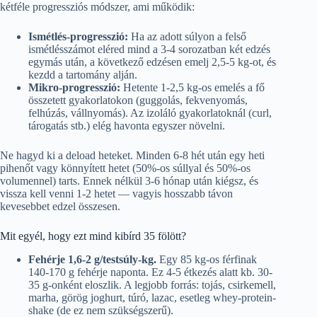
kétféle progressziós módszer, ami működik:
Ismétlés-progresszió:
Ha az adott súlyon a felső
ismétlésszámot eléred mind a 3-4 sorozatban két edzés
egymás után, a következő edzésen emelj 2,5-5 kg-ot, és
kezdd a tartomány alján.
Mikro-progresszió:
Hetente 1-2,5 kg-os emelés a fő
összetett gyakorlatokon (guggolás, fekvenyomás,
felhúzás, vállnyomás). Az izoláló gyakorlatoknál (curl,
tárogatás stb.) elég havonta egyszer növelni.
Ne hagyd ki a deload heteket. Minden 6-8 hét után egy heti
pihenőt vagy könnyített hetet (50%-os súllyal és 50%-os
volumennel) tarts. Ennek nélkül 3-6 hónap után kiégsz, és
vissza kell venni 1-2 hetet — vagyis hosszabb távon
kevesebbet edzel összesen.
Mit egyél, hogy ezt mind kibírd 35 fölött?
Fehérje 1,6-2 g/testsúly-kg.
Egy 85 kg-os férfinak
140-170 g fehérje naponta. Ez 4-5 étkezés alatt kb. 30-
35 g-onként eloszlik. A legjobb forrás: tojás, csirkemell,
marha, görög joghurt, túró, lazac, esetleg whey-protein-
shake (de ez nem szükségszerű).