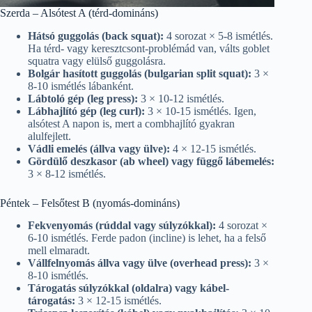
Szerda – Alsótest A (térd-domináns)
Hátsó guggolás (back squat):
4 sorozat × 5-8 ismétlés.
Ha térd- vagy keresztcsont-problémád van, válts goblet
squatra vagy elülső guggolásra.
Bolgár hasított guggolás (bulgarian split squat):
3 ×
8-10 ismétlés lábanként.
Lábtoló gép (leg press):
3 × 10-12 ismétlés.
Lábhajlító gép (leg curl):
3 × 10-15 ismétlés. Igen,
alsótest A napon is, mert a combhajlító gyakran
alulfejlett.
Vádli emelés (állva vagy ülve):
4 × 12-15 ismétlés.
Gördülő deszkasor (ab wheel) vagy függő lábemelés:
3 × 8-12 ismétlés.
Péntek – Felsőtest B (nyomás-domináns)
Fekvenyomás (rúddal vagy súlyzókkal):
4 sorozat ×
6-10 ismétlés. Ferde padon (incline) is lehet, ha a felső
mell elmaradt.
Vállfelnyomás állva vagy ülve (overhead press):
3 ×
8-10 ismétlés.
Tárogatás súlyzókkal (oldalra) vagy kábel-
tárogatás:
3 × 12-15 ismétlés.