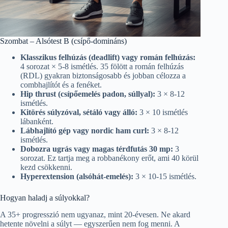
Szombat – Alsótest B (csípő-domináns)
Klasszikus felhúzás (deadlift) vagy román felhúzás:
4 sorozat × 5-8 ismétlés. 35 fölött a román felhúzás
(RDL) gyakran biztonságosabb és jobban célozza a
combhajlítót és a fenéket.
Hip thrust (csípőemelés padon, súllyal):
3 × 8-12
ismétlés.
Kitörés súlyzóval, sétáló vagy álló:
3 × 10 ismétlés
lábanként.
Lábhajlító gép vagy nordic ham curl:
3 × 8-12
ismétlés.
Dobozra ugrás vagy magas térdfutás 30 mp:
3
sorozat. Ez tartja meg a robbanékony erőt, ami 40 körül
kezd csökkenni.
Hyperextension (alsóhát-emelés):
3 × 10-15 ismétlés.
Hogyan haladj a súlyokkal?
A 35+ progresszió nem ugyanaz, mint 20-évesen. Ne akard
hetente növelni a súlyt — egyszerűen nem fog menni. A