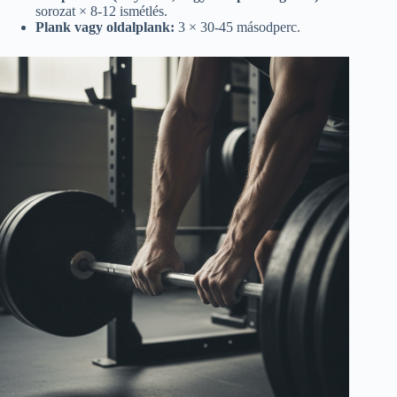
sorozat × 8-12 ismétlés.
Plank vagy oldalplank:
3 × 30-45 másodperc.