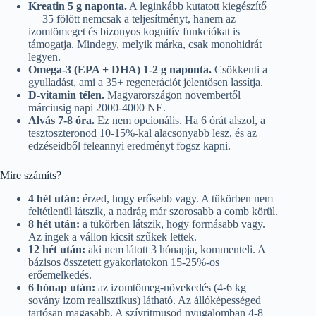
Kreatin 5 g naponta.
A leginkább kutatott kiegészítő
— 35 fölött nemcsak a teljesítményt, hanem az
izomtömeget és bizonyos kognitív funkciókat is
támogatja. Mindegy, melyik márka, csak monohidrát
legyen.
Omega-3 (EPA + DHA) 1-2 g naponta.
Csökkenti a
gyulladást, ami a 35+ regenerációt jelentősen lassítja.
D-vitamin télen.
Magyarországon novembertől
márciusig napi 2000-4000 NE.
Alvás 7-8 óra.
Ez nem opcionális. Ha 6 órát alszol, a
tesztoszteronod 10-15%-kal alacsonyabb lesz, és az
edzéseidből feleannyi eredményt fogsz kapni.
Mire számíts?
4 hét után:
érzed, hogy erősebb vagy. A tükörben nem
feltétlenül látszik, a nadrág már szorosabb a comb körül.
8 hét után:
a tükörben látszik, hogy formásabb vagy.
Az ingek a vállon kicsit szűkek lettek.
12 hét után:
aki nem látott 3 hónapja, kommenteli. A
bázisos összetett gyakorlatokon 15-25%-os
erőemelkedés.
6 hónap után:
az izomtömeg-növekedés (4-6 kg
sovány izom realisztikus) látható. Az állóképességed
tartósan magasabb. A szívritmusod nyugalomban 4-8